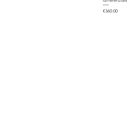
differenzial
Price
€360.00