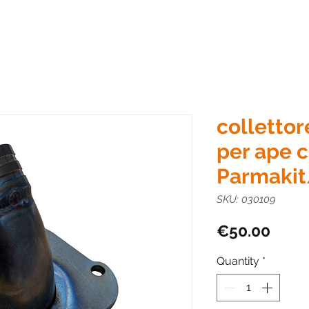
collettor
per ape c
Parmakit
SKU: 030109
Price
€50.00
Quantity
*