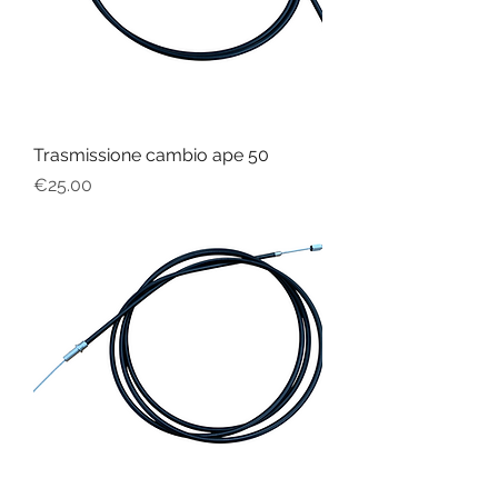
Trasmissione cambio ape 50
Price
€25.00