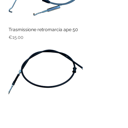
Trasmissione retromarcia ape 50
Price
€15.00
Trasmissione freno anteriore ape