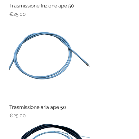
Trasmissione frizione ape 50
Price
€25.00
Trasmissione aria ape 50
Price
€25.00