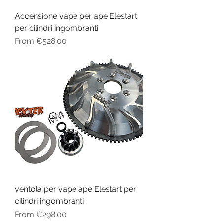
Accensione vape per ape Elestart
per cilindri ingombranti
Sale Price
From
€528.00
ventola per vape ape Elestart per
cilindri ingombranti
Sale Price
From
€298.00