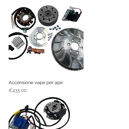
Accensione vape per ape
Price
€435.00