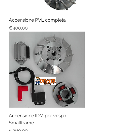
Accensione PVL completa
Price
€400.00
Accensione IDM per vespa
Smallframe
Price
€360.00