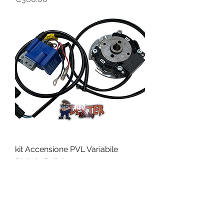
kit Accensione PVL Variabile
Digitale Polini
Price
€375.00