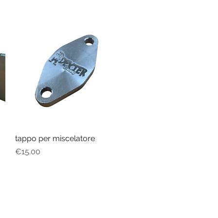
tappo per miscelatore
Quick View
Price
€15.00