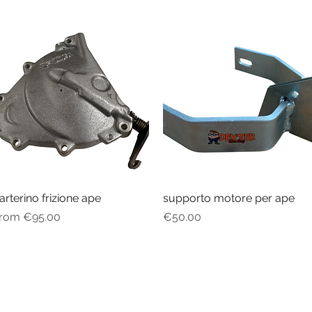
arterino frizione ape
Quick View
supporto motore per ape
Quick View
ale Price
Price
From
€95.00
€50.00