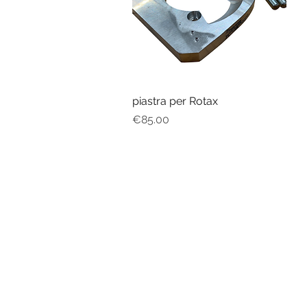
piastra per Rotax
Quick View
Price
€85.00