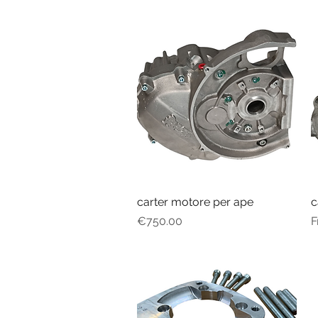
carter motore per ape
Quick View
c
Price
S
€750.00