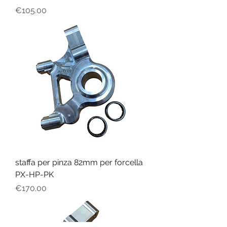
Price
€105.00
staffa per pinza 82mm per forcella
PX-HP-PK
Price
€170.00