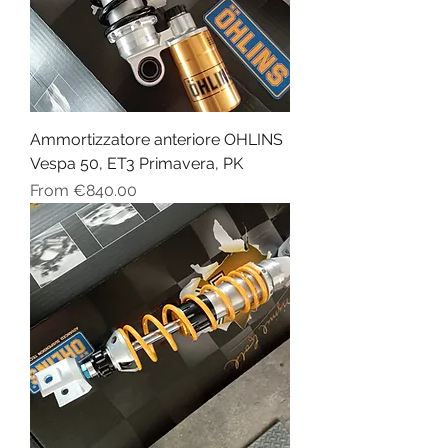
Ammortizzatore anteriore OHLINS
Vespa 50, ET3 Primavera, PK
Sale Price
From
€840.00