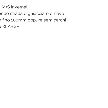
M+S invernali
ondo stradale ghiacciato o neve
a 40 fino 100mm oppure semicerchi
llo XLARGE
o