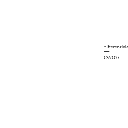
differenzial
Price
€360.00