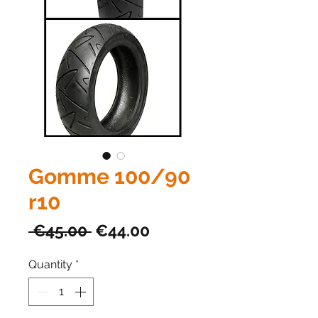
Gomme 100/90
r10
Regular
Sale
 €45.00 
€44.00
Price
Price
Quantity
*