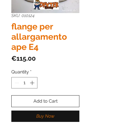
SKU: 010124
flange per
allargamento
ape E4
Price
€115.00
Quantity
*
Add to Cart
Buy Now