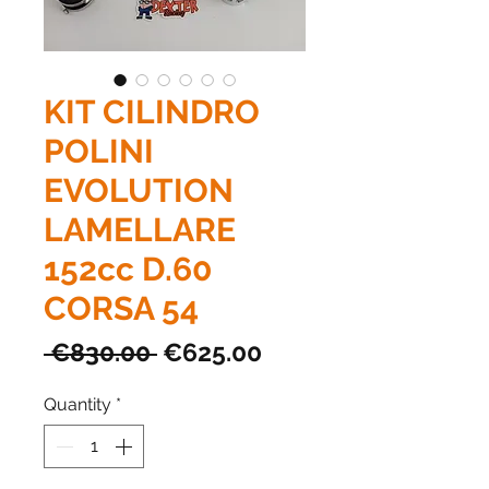
KIT CILINDRO
POLINI
EVOLUTION
LAMELLARE
152cc D.60
CORSA 54
Regular
Sale
 €830.00 
€625.00
Price
Price
Quantity
*