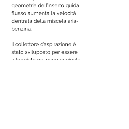
geometria dell’inserto guida
flusso aumenta la velocità
d’entrata della miscela aria-
benzina.
Il collettore d’aspirazione è
stato sviluppato per essere
alloggiato nel vano originale
senza apportare nessuna
modifica ed essere abbinato
al carburatore Dell’Orto
VHSB Ø34.
ESPANSIONE Dexter Racing
RR consigliata da abbinare